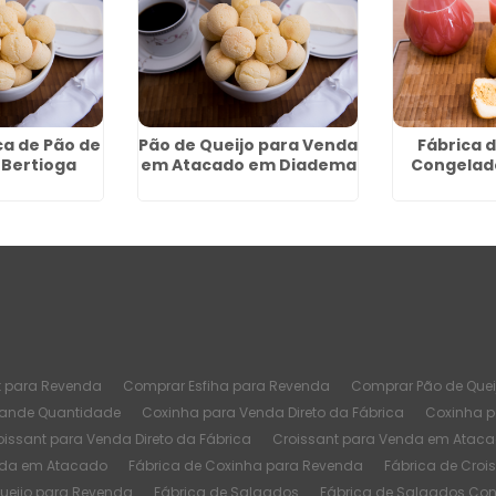
ca de Pão de
Pão de Queijo para Venda
Fábrica 
 Bertioga
em Atacado em Diadema
Congelad
t para Revenda
Comprar Esfiha para Revenda
Comprar Pão de Quei
rande Quantidade
Coxinha para Venda Direto da Fábrica
Coxinha 
oissant para Venda Direto da Fábrica
Croissant para Venda em Atac
nda em Atacado
Fábrica de Coxinha para Revenda
Fábrica de Croi
Queijo para Revenda
Fábrica de Salgados
Fábrica de Salgados Co