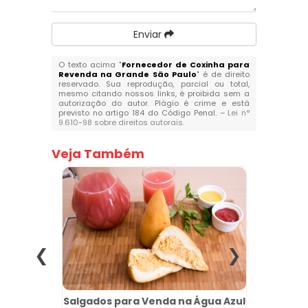
Enviar
O texto acima "
Fornecedor de Coxinha para
Revenda na Grande São Paulo
" é de direito
reservado. Sua reprodução, parcial ou total,
mesmo citando nossos links, é proibida sem a
autorização do autor. Plágio é crime e está
previsto no artigo 184 do Código Penal. –
Lei n°
9.610-98 sobre direitos autorais
.
Veja Também
 para
Salgados para Venda na Água Azul
Revend