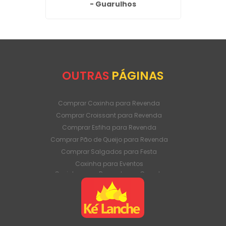
rulhos
- Guarulhos
OUTRAS
PÁGINAS
Comprar Coxinha para Revenda
Comprar Croissant para Revenda
Comprar Esfiha para Revenda
Comprar Pão de Queijo para Revenda
Comprar Salgados para Festa
Coxinha para Eventos
Coxinha para Revenda em Grande
Quantidade
Coxinha para Venda Direto da Fábrica
Coxinha para Venda em Atacado
Croissant para Revenda em Grande