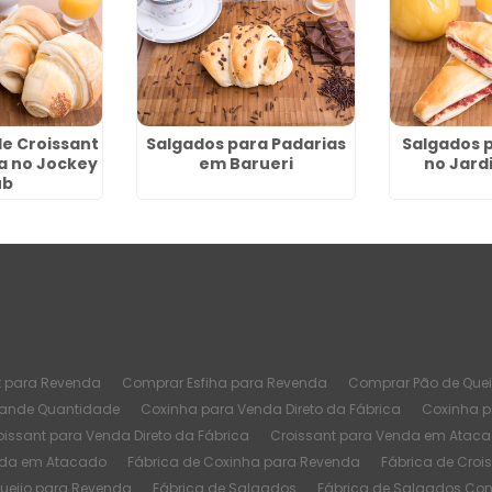
e Croissant
Salgados para Padarias
Salgados 
a no Jockey
em Barueri
no Jard
ub
t para Revenda
Comprar Esfiha para Revenda
Comprar Pão de Quei
rande Quantidade
Coxinha para Venda Direto da Fábrica
Coxinha 
oissant para Venda Direto da Fábrica
Croissant para Venda em Atac
nda em Atacado
Fábrica de Coxinha para Revenda
Fábrica de Croi
Queijo para Revenda
Fábrica de Salgados
Fábrica de Salgados Co