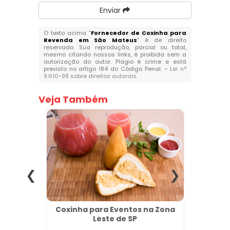
Enviar
O texto acima "
Fornecedor de Coxinha para
Revenda em São Mateus
" é de direito
reservado. Sua reprodução, parcial ou total,
mesmo citando nossos links, é proibida sem a
autorização do autor. Plágio é crime e está
previsto no artigo 184 do Código Penal. –
Lei n°
9.610-98 sobre direitos autorais
.
Veja Também
venda na
Coxinha para Eventos na Zona
Pão 
Leste de SP
Jar