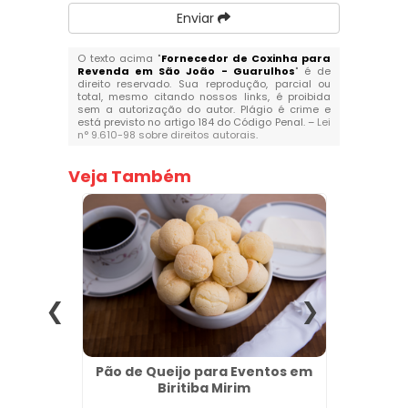
Enviar
O texto acima "
Fornecedor de Coxinha para
Revenda em São João - Guarulhos
" é de
direito reservado. Sua reprodução, parcial ou
total, mesmo citando nossos links, é proibida
sem a autorização do autor. Plágio é crime e
está previsto no artigo 184 do Código Penal. –
Lei
n° 9.610-98 sobre direitos autorais
.
Veja Também
tos em
Pão de Queijo para Eventos em
Pão d
Biritiba Mirim
Gran