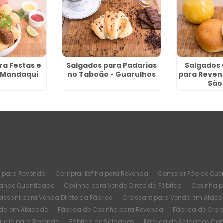
ra Festas e
Salgados para Padarias
Salgados
 Mandaqui
no Taboão - Guarulhos
para Reven
São
t para Revenda
Comprar Esfiha para Revenda
Comprar Pão de Quei
rande Quantidade
Coxinha para Venda Direto da Fábrica
Coxinha 
oissant para Venda Direto da Fábrica
Croissant para Venda em Atac
nda em Atacado
Fábrica de Coxinha para Revenda
Fábrica de Croi
Queijo para Revenda
Fábrica de Salgados
Fábrica de Salgados Co