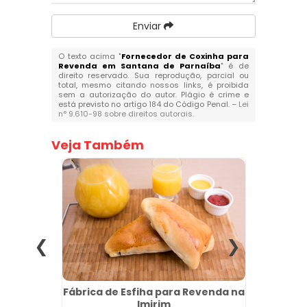
Enviar
O texto acima "
Fornecedor de Coxinha para
Revenda em Santana de Parnaíba
" é de
direito reservado. Sua reprodução, parcial ou
total, mesmo citando nossos links, é proibida
sem a autorização do autor. Plágio é crime e
está previsto no artigo 184 do Código Penal. –
Lei
n° 9.610-98 sobre direitos autorais
.
Veja Também
a na Sé
Fábrica de Esfiha para Revenda na
Coxin
Imirim