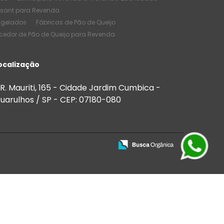
ssant para Revenda
ngelados
Fábricas de Pão de Queijo
cedor de Pão de Queijo para Revenda
e Pão de Queijo
Melhores Salgados
de Quantidade
ocalização
de Salgados Congelados
 Bares
Salgados para Buffet
R. Mauriti, 165 - Cidade Jardim Cumbica -
 para Festas e Eventos
uarulhos / SP - CEP: 07180-080
Salgados para Venda
ios
Salgados para vender preço