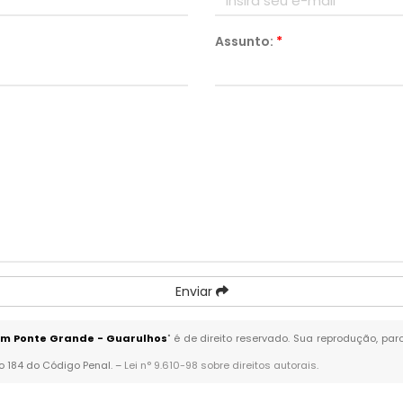
Assunto:
*
Enviar
em Ponte Grande - Guarulhos
" é de direito reservado. Sua reprodução, par
go 184 do Código Penal. –
Lei n° 9.610-98 sobre direitos autorais
.