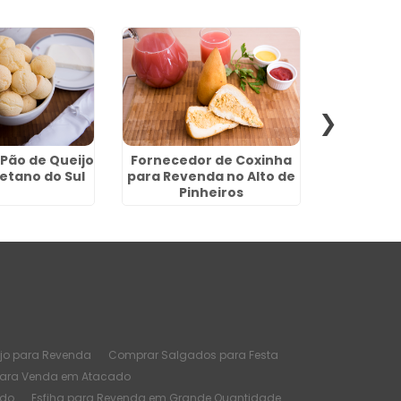
 Pão de Queijo
Fornecedor de Coxinha
Fábricas d
etano do Sul
para Revenda no Alto de
em P
Pinheiros
jo para Revenda
Comprar Salgados para Festa
para Venda em Atacado
ado
Esfiha para Revenda em Grande Quantidade