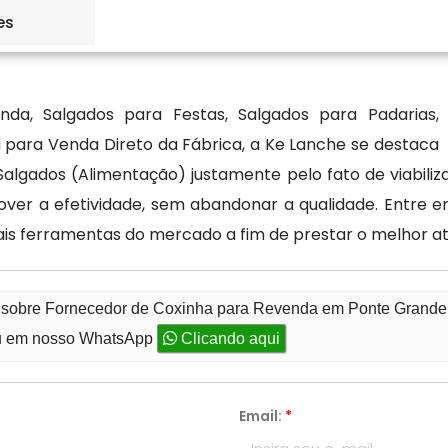
 produção padronizado. Além de coxinhas, encontre
es
, tortas ,etc. Para saber mais sobre valores e forma de
da, Salgados para Festas, Salgados para Padarias,
 para Venda Direto da Fábrica, a Ke Lanche se destaca
algados (Alimentação) justamente pelo fato de viabil
ver a efetividade, sem abandonar a qualidade. Entre 
pais ferramentas do mercado a fim de prestar o melhor a
o sobre Fornecedor de Coxinha para Revenda em Ponte Grande
 em nosso WhatsApp
Clicando aqui
Email:
*