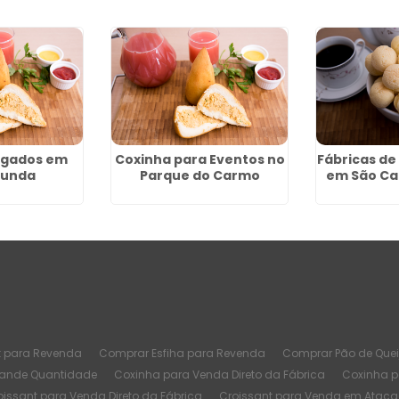
algados em
Coxinha para Eventos no
Fábricas de
Funda
Parque do Carmo
em São Ca
t para Revenda
Comprar Esfiha para Revenda
Comprar Pão de Quei
rande Quantidade
Coxinha para Venda Direto da Fábrica
Coxinha 
oissant para Venda Direto da Fábrica
Croissant para Venda em Atac