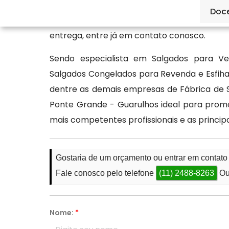
com produtos selecionados e processo de
Doc
conosco: pães de queijo, croissant, esfihas
entrega, entre já em contato conosco.
Sendo especialista em Salgados para Ven
Salgados Congelados para Revenda e Esfiha
dentre as demais empresas de Fábrica de S
Ponte Grande - Guarulhos ideal para promo
mais competentes profissionais e as princi
Gostaria de um orçamento ou entrar em contat
Fale conosco pelo telefone
(11) 2488-8263
Ou
Nome:
*