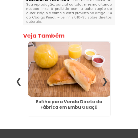
Revenda em Pedreira
" é de direito reservado.
Sua reprodução, parcial ou total, mesmo citando
nossos links, é proibida sem a autorização do
autor. Plágio é crime e está previsto no artigo 184
do Código Penal. –
Lei n° 9.610-98 sobre direitos
autorais
.
Veja Também
tes no
Esfiha para Venda Direto da
Croiss
Fábrica em Embu Guaçú