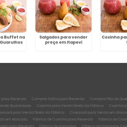
a Buffet na
Salgados para vender
Coxinha pa
- Guarulhos
preço em Itapevi
t para Revenda
Comprar Esfiha para Revenda
Comprar Pão de Quei
rande Quantidade
Coxinha para Venda Direto da Fábrica
Coxinha 
oissant para Venda Direto da Fábrica
Croissant para Venda em Atac
nda em Atacado
Fábrica de Coxinha para Revenda
Fábrica de Croi
Queijo para Revenda
Fábrica de Salgados
Fábrica de Salgados Co