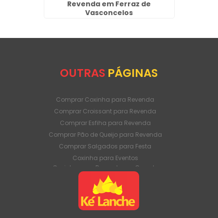
elos
Revenda em Ferraz de
Vasconcelos
OUTRAS
PÁGINAS
Comprar Coxinha para Revenda
Comprar Croissant para Revenda
Comprar Esfiha para Revenda
Comprar Pão de Queijo para Revenda
Comprar Salgados para Festa
Coxinha para Eventos
Coxinha para Revenda em Grande
Quantidade
Coxinha para Venda Direto da Fábrica
Coxinha para Venda em Atacado
Croissant para Revenda em Grande