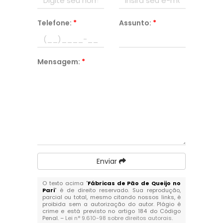
Telefone:
*
Assunto:
*
Mensagem:
*
Enviar
O texto acima "
Fábricas de Pão de Queijo no
Pari
" é de direito reservado. Sua reprodução,
parcial ou total, mesmo citando nossos links, é
proibida sem a autorização do autor. Plágio é
crime e está previsto no artigo 184 do Código
Penal. –
Lei n° 9.610-98 sobre direitos autorais
.