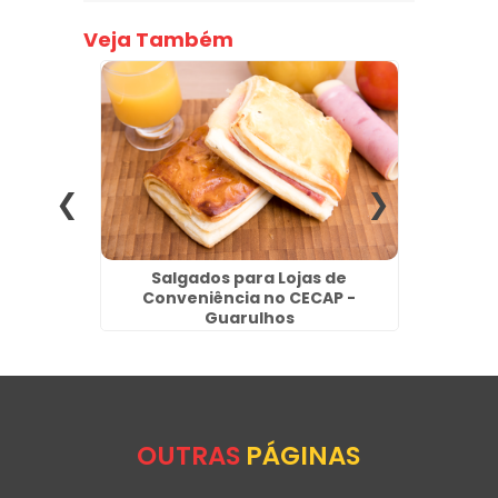
Veja Também
s no
Salgados para Lojas de
Pão d
Conveniência no CECAP -
Guarulhos
OUTRAS
PÁGINAS