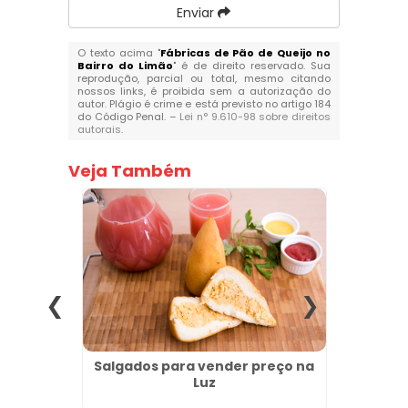
Enviar
O texto acima "
Fábricas de Pão de Queijo no
Bairro do Limão
" é de direito reservado. Sua
reprodução, parcial ou total, mesmo citando
nossos links, é proibida sem a autorização do
autor. Plágio é crime e está previsto no artigo 184
do Código Penal. –
Lei n° 9.610-98 sobre direitos
autorais
.
Veja Também
jo no
Salgados para vender preço na
Melhor
Luz
no