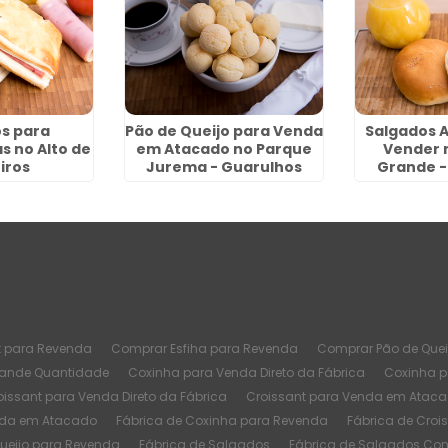
s para
Pão de Queijo para Venda
Salgados 
s no Alto de
em Atacado no Parque
Vender 
iros
Jurema - Guarulhos
Grande -
t para Revenda
Comprar Esfiha para Revenda
Comprar Pão de Quei
rande Quantidade
Coxinha para Venda Direto da Fábrica
Coxinha 
oissant para Venda Direto da Fábrica
Croissant para Venda em Atac
nda em Atacado
Fábrica de Coxinha para Revenda
Fábrica de Croi
Queijo para Revenda
Fábrica de Salgados
Fábrica de Salgados Co