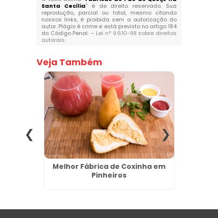
Santa Cecília
" é de direito reservado. Sua
reprodução, parcial ou total, mesmo citando
nossos links, é proibida sem a autorização do
autor. Plágio é crime e está previsto no artigo 184
do Código Penal. –
Lei n° 9.610-98 sobre direitos
autorais
.
Veja Também
cias no
Melhor Fábrica de Coxinha em
Coxi
Pinheiros
Fá