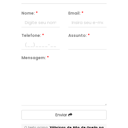
Nome:
*
Email:
*
Telefone:
*
Assunto:
*
Mensagem:
*
Enviar
O texto acima "
Fábricas de Pão de Queijo na