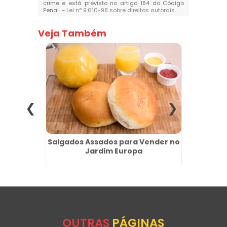
crime e está previsto no artigo 184 do Código
Penal. –
Lei n° 9.610-98 sobre direitos autorais
.
Veja Também
eço em
Salgados Assados para Vender no
Coxinh
Jardim Europa
Qua
OUTRAS
PÁGINAS