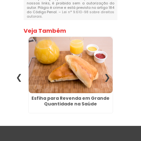
nossos links, é proibida sem a autorização do
autor. Plágio é crime e está previsto no artigo 184
do Código Penal. –
Lei n° 9.610-98 sobre direitos
autorais
.
Veja Também
sucesso
Esfiha para Revenda em Grande
Coxin
Quantidade na Saúde