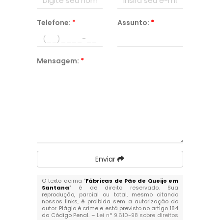
Telefone:
*
Assunto:
*
Mensagem:
*
Enviar
O texto acima "
Fábricas de Pão de Queijo em
Santana
" é de direito reservado. Sua
reprodução, parcial ou total, mesmo citando
nossos links, é proibida sem a autorização do
autor. Plágio é crime e está previsto no artigo 184
do Código Penal. –
Lei n° 9.610-98 sobre direitos