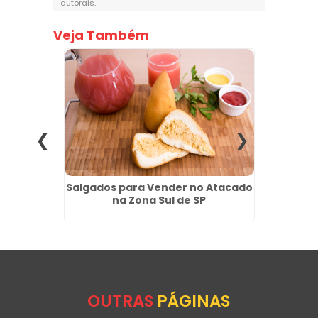
autorais
.
Veja Também
ios na
Salgados para Vender no Atacado
Salga
na Zona Sul de SP
P
OUTRAS
PÁGINAS