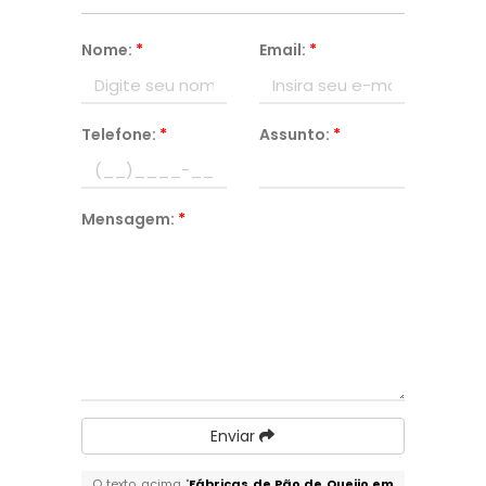
Nome:
*
Email:
*
Telefone:
*
Assunto:
*
Mensagem:
*
Enviar
O texto acima "
Fábricas de Pão de Queijo em