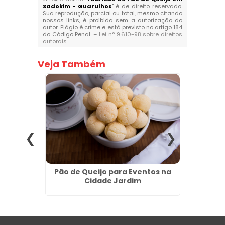
Sadokim - Guarulhos
" é de direito reservado.
Sua reprodução, parcial ou total, mesmo citando
nossos links, é proibida sem a autorização do
autor. Plágio é crime e está previsto no artigo 184
do Código Penal. –
Lei n° 9.610-98 sobre direitos
autorais
.
Veja Também
s no
Pão de Queijo para Eventos na
Pão d
Cidade Jardim