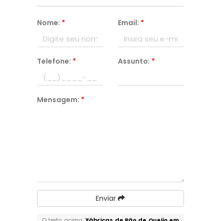
Nome:
*
Email:
*
Telefone:
*
Assunto:
*
Mensagem:
*
Enviar
O texto acima "
Fábricas de Pão de Queijo em