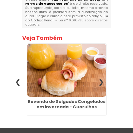
Ferraz de Vasconcelos
" é de direito reservado.
Sua reprodução, parcial ou total, mesmo citando
nossos links, é proibida sem a autorização do
autor. Plágio é crime e está previsto no artigo 184
do Código Penal. –
Lei n° 9.610-98 sobre direitos
autorais
.
Veja Também
para
Revenda de Salgados Congelados
Compr
a Serra
em Invernada - Guarulhos
em 