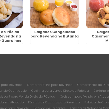
 de Pão de
Salgados Congelados
Salga
 Revenda na
para Revenda no Butantã
Casamen
- Guarulhos
M
t para Revenda
Comprar Esfiha para Revenda
Comprar Pão de Quei
rande Quantidade
Coxinha para Venda Direto da Fábrica
Coxinha 
oissant para Venda Direto da Fábrica
Croissant para Venda em Atac
nda em Atacado
Fábrica de Coxinha para Revenda
Fábrica de Croi
Queijo para Revenda
Fábrica de Salgados
Fábrica de Salgados Co