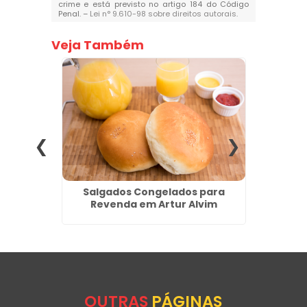
crime e está previsto no artigo 184 do Código
Penal. –
Lei n° 9.610-98 sobre direitos autorais
.
Veja Também
enda em
Salgados Congelados para
Coxi
Revenda em Artur Alvim
Fáb
OUTRAS
PÁGINAS