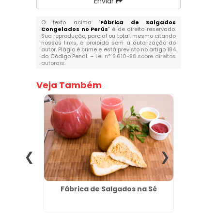
Enviar
O texto acima "
Fábrica de Salgados
Congelados no Perús
" é de direito reservado.
Sua reprodução, parcial ou total, mesmo citando
nossos links, é proibida sem a autorização do
autor. Plágio é crime e está previsto no artigo 184
do Código Penal. –
Lei n° 9.610-98 sobre direitos
autorais
.
Veja Também
Atacado
Fábrica de Salgados na Sé
Fábric