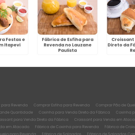
ra Festas e
Fábrica de Esfiha para
Croissant
m Itapevi
Revenda no Lauzane
Direto da F
Paulista
Re
t para Revenda
Comprar Esfiha para Revenda
Comprar Pão de Quei
rande Quantidade
Coxinha para Venda Direto da Fábrica
Coxinha 
oissant para Venda Direto da Fábrica
Croissant para Venda em Atac
nda em Atacado
Fábrica de Coxinha para Revenda
Fábrica de Croi
Queijo para Revenda
Fábrica de Salgados
Fábrica de Salgados Co