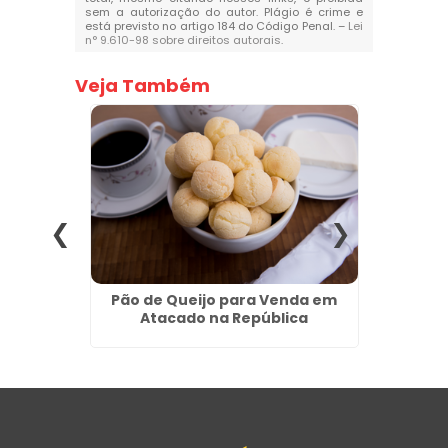
sem a autorização do autor. Plágio é crime e
está previsto no artigo 184 do Código Penal. –
Lei
n° 9.610-98 sobre direitos autorais
.
Veja Também
 em Rio
Pão de Queijo para Venda em
Fábr
Atacado na República
R