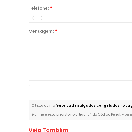
Telefone:
*
Mensagem:
*
O texto acima "
Fábrica de Salgados Congelados no Ja
é crime e está previsto no artigo 184 do Código Penal. –
Lei 
Veja Também