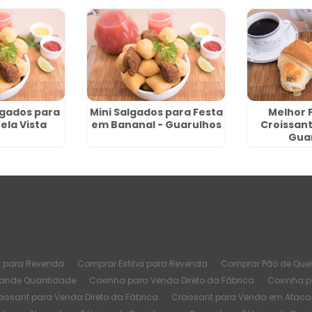
gados para
Mini Salgados para Festa
Melhor 
ela Vista
em Bananal - Guarulhos
Croissant
Gua
t para Revenda
Comprar Esfiha para Revenda
Comprar Pão de Quei
rande Quantidade
Coxinha para Venda Direto da Fábrica
Coxinha 
oissant para Venda Direto da Fábrica
Croissant para Venda em Atac