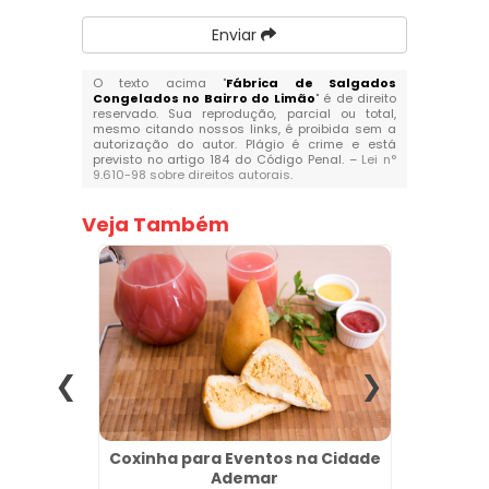
Enviar
O texto acima "
Fábrica de Salgados
Congelados no Bairro do Limão
" é de direito
reservado. Sua reprodução, parcial ou total,
mesmo citando nossos links, é proibida sem a
autorização do autor. Plágio é crime e está
previsto no artigo 184 do Código Penal. –
Lei n°
9.610-98 sobre direitos autorais
.
Veja Também
cado no
Coxinha para Eventos na Cidade
Salga
Ademar