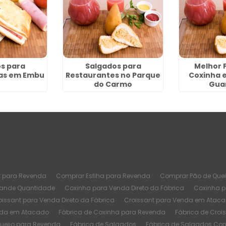
s para
Salgados para
Melhor 
as em Embu
Restaurantes no Parque
Coxinha 
do Carmo
Gua
t para Revenda
Comprar Esfiha para Revenda
Comprar Pão de Quei
rande Quantidade
Coxinha para Venda Direto da Fábrica
Coxinha 
oissant para Venda Direto da Fábrica
Croissant para Venda em Atac
nda em Atacado
Fábrica de Coxinha para Revenda
Fábrica de Croi
Queijo para Revenda
Fábrica de Salgados
Fábrica de Salgados Co