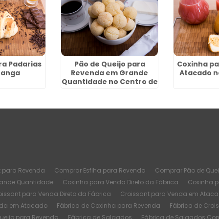
ra Padarias
Pão de Queijo para
Coxinha p
ranga
Revenda em Grande
Atacado 
Quantidade no Centro de
SP
t para Revenda
Comprar Esfiha para Revenda
Comprar Pão de Quei
rande Quantidade
Coxinha para Venda Direto da Fábrica
Coxinha 
oissant para Venda Direto da Fábrica
Croissant para Venda em Atac
nda em Atacado
Fábrica de Coxinha para Revenda
Fábrica de Croi
Queijo para Revenda
Fábrica de Salgados
Fábrica de Salgados Co