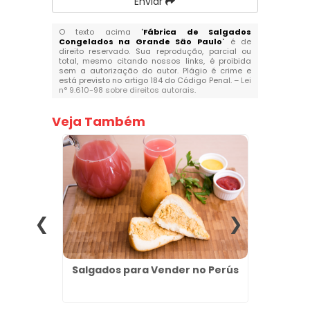
Enviar
O texto acima "
Fábrica de Salgados
Congelados na Grande São Paulo
" é de
direito reservado. Sua reprodução, parcial ou
total, mesmo citando nossos links, é proibida
sem a autorização do autor. Plágio é crime e
está previsto no artigo 184 do Código Penal. –
Lei
n° 9.610-98 sobre direitos autorais
.
Veja Também
Atacado
Salgados para Vender no Perús
Coxinh
Qu