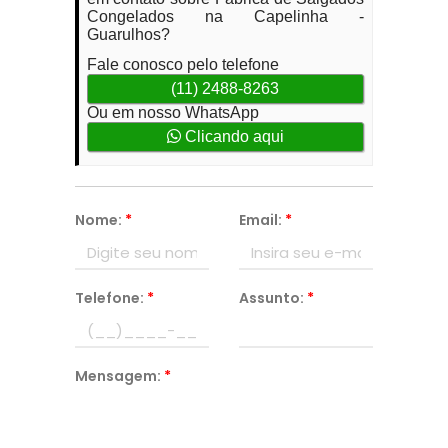
Congelados na Capelinha -
Guarulhos?
Fale conosco pelo telefone
(11) 2488-8263
Ou em nosso WhatsApp
Clicando aqui
Nome:
*
Email:
*
Telefone:
*
Assunto:
*
Mensagem:
*