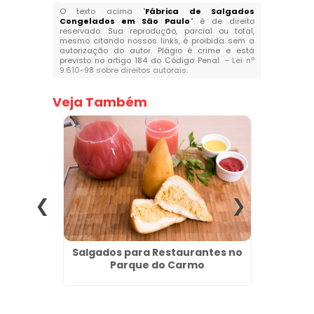
O texto acima "
Fábrica de Salgados
Congelados em São Paulo
" é de direito
reservado. Sua reprodução, parcial ou total,
mesmo citando nossos links, é proibida sem a
autorização do autor. Plágio é crime e está
previsto no artigo 184 do Código Penal. –
Lei n°
9.610-98 sobre direitos autorais
.
Veja Também
 para
Salgados para Restaurantes no
Pão d
a -
Parque do Carmo
G