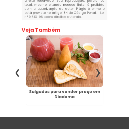
direito reservado. Sua reprodução, parcial ou
total, mesmo citando nossos links, é proibida
sem a autorização do autor. Plágio é crime e
está previsto no artigo 184 do Código Penal. –
Lei
n° 9.610-98 sobre direitos autorais
.
Veja Também
 para
Salgados para vender preço em
Min
nco
Diadema