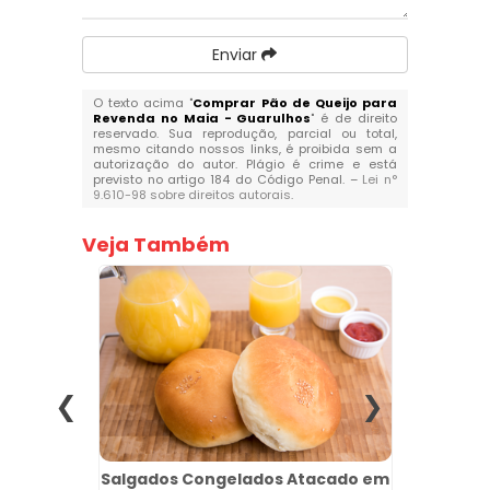
Enviar
O texto acima "
Comprar Pão de Queijo para
Revenda no Maia - Guarulhos
" é de direito
reservado. Sua reprodução, parcial ou total,
mesmo citando nossos links, é proibida sem a
autorização do autor. Plágio é crime e está
previsto no artigo 184 do Código Penal. –
Lei n°
9.610-98 sobre direitos autorais
.
Veja Também
esta no
Salgados Congelados Atacado em
Coxi