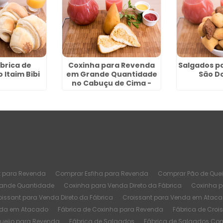
brica de
Coxinha para Revenda
Salgados p
 Itaim Bibi
em Grande Quantidade
São D
no Cabuçu de Cima -
Guarulhos
t para Revenda
Comprar Esfiha para Revenda
Comprar Pão de Quei
rande Quantidade
Coxinha para Venda Direto da Fábrica
Coxinha 
oissant para Venda Direto da Fábrica
Croissant para Venda em Atac
nda em Atacado
Fábrica de Coxinha para Revenda
Fábrica de Croi
Queijo para Revenda
Fábrica de Salgados
Fábrica de Salgados Co