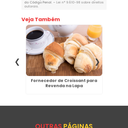
do Código Penal. –
Lei n° 9.610-98 sobre direitos
autorais
.
Veja Também
Fornecedor de Croissant para
Croiss
Revenda na Lapa
OUTRAS
PÁGINAS