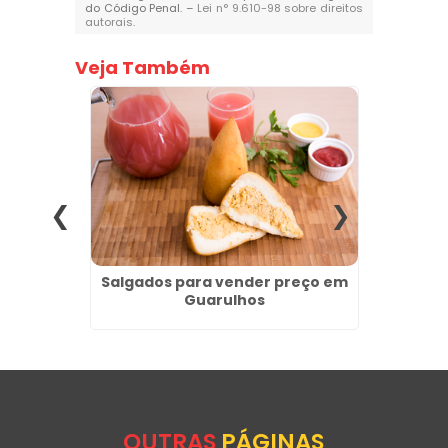
do Código Penal. –
Lei n° 9.610-98 sobre direitos
autorais
.
Veja Também
erdizes
Salgados para vender preço em
Fornec
Guarulhos
OUTRAS
PÁGINAS